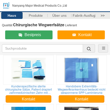
Nanyang Major Medical Products Co.,Ltd
Haus
Produkte
Über uns
Fabrik-Ausflug
>>
Chirurgische Wegwerfsätze
Qualität
Lieferant
Bestpreis
Kontakt
Kundenspezifische sterile
Handobere Extremitäts-
chirurgische Sätze, Patient drapiert
Wegwerfkrankenhaus bedeckt nicht
zahnmedizinischen Zahn mit
gesponnene SPP-Laminierung
Gummihandschuhen
Kontakt
Kontakt