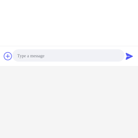
Plaudern
Referenzen
gedrehter Sorgfaltsatz
Zollverfahrensätze
Umbauten:
,
,
Photo
steriler medizinischer Satz
Video Call
Erhalten Sie den besten Preis für
Audio Call
Krankenhaus-chirurgische
Wegwerfsätze sondern geduldige