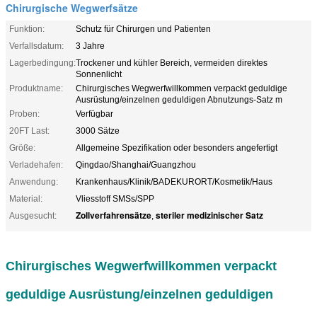
Chirurgische Wegwerfsätze
Funktion:
Schutz für Chirurgen und Patienten
Verfallsdatum:
3 Jahre
Lagerbedingung:
Trockener und kühler Bereich, vermeiden direktes
Sonnenlicht
Produktname:
Chirurgisches Wegwerfwillkommen verpackt geduldige
Ausrüstung/einzelnen geduldigen Abnutzungs-Satz m
Proben:
Verfügbar
20FT Last:
3000 Sätze
Größe:
Allgemeine Spezifikation oder besonders angefertigt
Verladehafen:
Qingdao/Shanghai/Guangzhou
Anwendung:
Krankenhaus/Klinik/BADEKURORT/Kosmetik/Haus
Material:
Vliesstoff SMSs/SPP
Zollverfahrensätze
steriler medizinischer Satz
Ausgesucht:
,
Chirurgisches Wegwerfwillkommen verpackt
geduldige Ausrüstung/einzelnen geduldigen