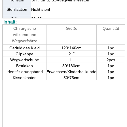
Sterilisation
Nicht steril
Stärke
20-45gsm
Inhalt:
Verpackung
PET-Tasche, 1pack/Tasche, 40bags/Karton oder
Chirurgische
Größe
Quantität
besonders angefertigt
willkommene
Verfallsdatum
5 Jahre
Wegwerfsätze
Geduldiges Kleid
120*140cm
1pc
Probe
Frei
Clipkappe
21"
1pc
SOEM/ODM
Verfügbar
Wegwerfschuhe
L
2pcs
Bettlaken
80*180cm
1pc
Identifizierungsband
Erwachsen/Kinderheilkunde
1pc
Kissenkasten
50*75cm
1pc