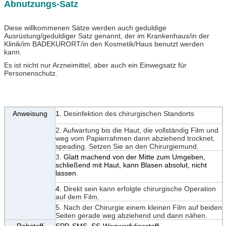
Abnutzungs-Satz
Diese willkommenen Sätze werden auch geduldige
Ausrüstung/geduldiger Satz genannt, der im Krankenhaus/in der
Klinik/im BADEKURORT/in den Kosmetik/Haus benutzt werden
kann.
Es ist nicht nur Arzneimittel, aber auch ein Einwegsatz für
Personenschutz.
Anweisung
1.
Desinfektion des chirurgischen Standorts
2. Aufwartung bis die Haut, die vollständig Film und
weg vom Papierrahmen dann abziehend trocknet,
speading. Setzen Sie an den Chirurgiemund.
3.
Glatt machend von
der
Mitte zum Umgeben,
schließend mit Haut, kann Blasen absolut, nicht
lassen.
4.
Direkt sein kann erfolgte chirurgische Operation
auf dem Film.
5. Nach der Chirurgie einem kleinen Film auf beiden
Seiten gerade weg abziehend und dann nähen.
Rohstoff
SPP, SMS, SS-Wegwerfvliesstoff