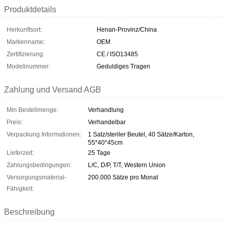
Produktdetails
Herkunftsort:
Henan-Provinz/China
Markenname:
OEM
Zertifizierung:
CE / ISO13485
Modellnummer:
Geduldiges Tragen
Zahlung und Versand AGB
Min Bestellmenge:
Verhandlung
Preis:
Verhandelbar
Verpackung Informationen:
1 Satz/steriler Beutel, 40 Sätze/Karton,
55*40*45cm
Lieferzeit:
25 Tage
Zahlungsbedingungen:
L/C, D/P, T/T, Western Union
Versorgungsmaterial-
200.000 Sätze pro Monat
Fähigkeit:
Beschreibung