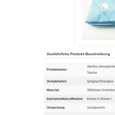
Ausführliche Produkt-Beschreibung
Steriles chirurgis
Produktname:
Tasche
Verladehafen:
Qingdao/Shanghai
Material:
SMS/zwei Schichten
Instrumentklassifikation:
Klasse II, Klasse I
Verpackung:
1pcs/pounch