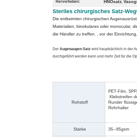
HNOsatz
Vasog
Hervorheben:
,
Steriles chirurgisches Satz-W
Die entkeimten chirurgischen Augenausrüst
Materialien, binokulares oder monocular, d
die Händler zu treffen. , vor der Einrichtun
Der
Augenaugen-Satz
wird hauptsächlich in der A
durchgeführt werden kann und mehr Zeit für die Op
PET-Film, SPP
Klebstreifen d
Rohstoff
Runder flüssi
Rohrhalter
Stärke
35--85gsm