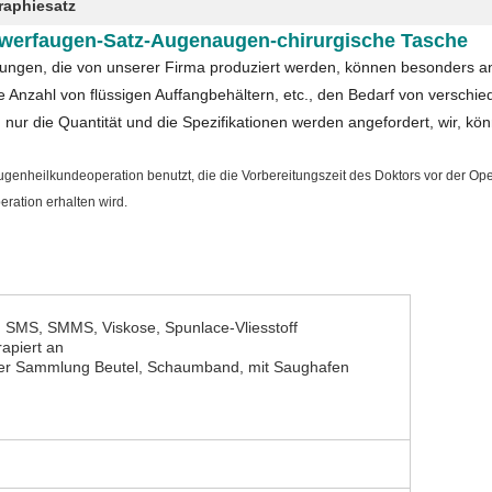
raphiesatz
egwerfaugen-Satz-Augenaugen-chirurgische Tasche
ungen, die von unserer Firma produziert werden, können besonders ang
ie Anzahl von flüssigen Auffangbehältern, etc., den Bedarf von versch
g, nur die Quantität und die Spezifikationen werden angefordert, wir, kö
ugenheilkundeoperation benutzt, die die Vorbereitungszeit des Doktors vor der Ope
eration erhalten wird.
, SMS, SMMS, Viskose, Spunlace-Vliesstoff
rapiert an
ger Sammlung Beutel, Schaumband, mit Saughafen