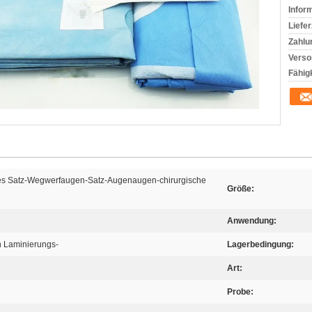
Infor
Liefer
Zahlu
Verso
Fähigk
ches Satz-Wegwerfaugen-Satz-Augenaugen-chirurgische
Größe:
Anwendung:
 Laminierungs-
Lagerbedingung:
Art:
Probe: