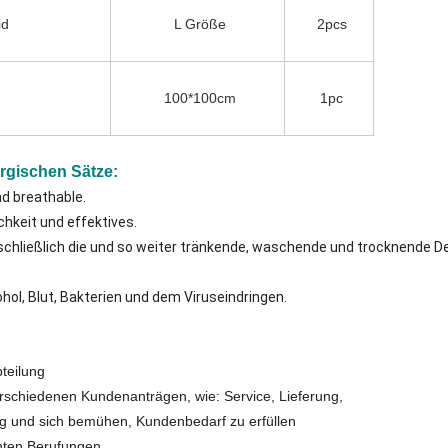
id
L Größe
2pcs
100*100cm
1pc
urgischen Sätze:
d breathable.
hkeit und effektives.
chließlich die und so weiter tränkende, waschende und trocknende Des
kohol, Blut, Bakterien und dem Viruseindringen.
teilung
erschiedenen Kundenanträgen, wie: Service, Lieferung,
ng und sich bemühen, Kundenbedarf zu erfüllen
nten Berufungen.