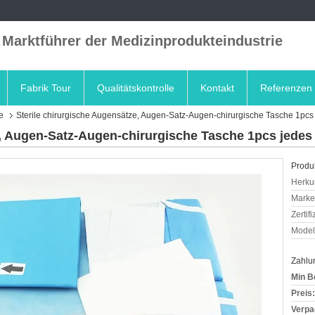
 Marktführer der Medizinprodukteindustrie
Fabrik Tour
Qualitätskontrolle
Kontakt
Referenzen
e
Sterile chirurgische Augensätze, Augen-Satz-Augen-chirurgische Tasche 1pc
e, Augen-Satz-Augen-chirurgische Tasche 1pcs jede
Produk
Herkun
Mark
Zertif
Model
Zahlu
Min B
Preis:
Verpa