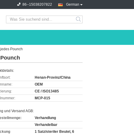
86--15038207822
German
s jedes Pounch
s Pounch
tdetails:
ftsort:
Henan-Provinz/China
enname:
OEM
izierung:
CE / ISO13485
lnummer:
MCP-015
ng und Versand AGB:
estellmenge:
Verhandlung
Verhandelbar
ckung
1 Satz/steriler Beutel, 6