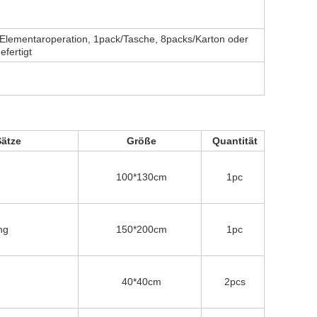
l Elementaroperation, 1pack/Tasche, 8packs/Karton oder
fertigt
ätze
Größe
Quantität
100*130cm
1pc
ng
150*200cm
1pc
40*40cm
2pcs