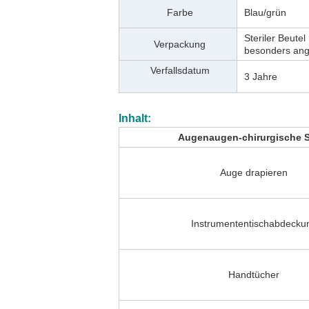
Farbe
Blau/grün
Steriler Beute
Verpackung
besonders ange
Verfallsdatum
3 Jahre
Inhalt:
Augenaugen-chirurgische S
Auge drapieren
Instrumententischabdecku
Handtücher