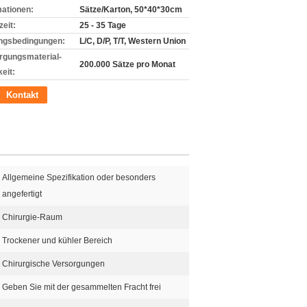
mationen:
Sätze/Karton, 50*40*30cm
zeit:
25 - 35 Tage
ngsbedingungen:
L/C, D/P, T/T, Western Union
rgungsmaterial-
200.000 Sätze pro Monat
eit:
Kontakt
Allgemeine Spezifikation oder besonders
angefertigt
Chirurgie-Raum
Trockener und kühler Bereich
Chirurgische Versorgungen
Geben Sie mit der gesammelten Fracht frei