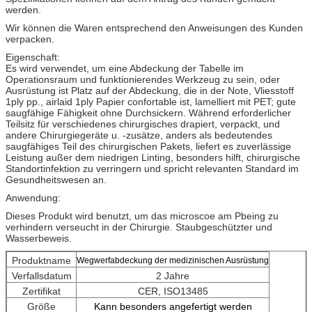
werden.
Wir können die Waren entsprechend den Anweisungen des Kunden
verpacken.
Eigenschaft:
Es wird verwendet, um eine Abdeckung der Tabelle im
Operationsraum und funktionierendes Werkzeug zu sein, oder
Ausrüstung ist Platz auf der Abdeckung, die in der Note, Vliesstoff
1ply pp., airlaid 1ply Papier confortable ist, lamelliert mit PET; gute
saugfähige Fähigkeit ohne Durchsickern. Während erforderlicher
Teilsitz für verschiedenes chirurgisches drapiert, verpackt, und
andere Chirurgiegeräte u. -zusätze, anders als bedeutendes
saugfähiges Teil des chirurgischen Pakets, liefert es zuverlässige
Leistung außer dem niedrigen Linting, besonders hilft, chirurgische
Standortinfektion zu verringern und spricht relevanten Standard im
Gesundheitswesen an.
Anwendung:
Dieses Produkt wird benutzt, um das microscoe am Pbeing zu
verhindern verseucht in der Chirurgie. Staubgeschützter und
Wasserbeweis.
Produktname
Wegwerfabdeckung der medizinischen Ausrüstung
Verfallsdatum
2 Jahre
Zertifikat
CER, ISO13485
Größe
Kann besonders angefertigt werden