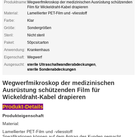
Produktname:
Wegwerfmikroskop der medizinischen Ausrüstung schützenden
Film für Wickeldraht-Kabel drapieren
Material:
Lamellierter PET-Film und -vliesstoff
Farbe:
Klar
Größe:
Sondergrößen
Steril:
Nicht steril
Paket:
50pcs/carton
Anwendung:
Krankenhaus
Eigenschaft:
Wegwerf
sterile Ultraschallwandlerabdeckungen
Ausgesucht:
,
sterile Sondenabdeckungen
Wegwerfmikroskop der medizinischen
Ausrüstung schützenden Film für
Wickeldraht-Kabel drapieren
Produkt-Details
Produkteigenschaft
Material:
Lamellierter PET-Film und -vliesstoff
Spezifikationen können auf dem Antrag des Kunden gemacht