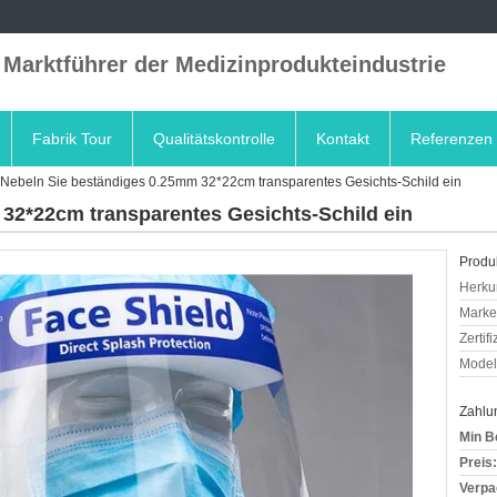
 Marktführer der Medizinprodukteindustrie
Fabrik Tour
Qualitätskontrolle
Kontakt
Referenzen
Nebeln Sie beständiges 0.25mm 32*22cm transparentes Gesichts-Schild ein
32*22cm transparentes Gesichts-Schild ein
Produk
Herkun
Mark
Zertif
Model
Zahlu
Min B
Preis:
Verpa