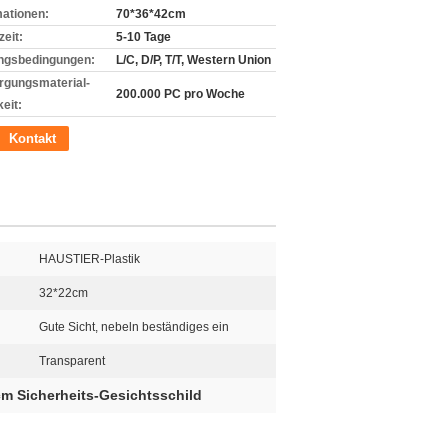
mationen:
70*36*42cm
zeit:
5-10 Tage
ngsbedingungen:
L/C, D/P, T/T, Western Union
rgungsmaterial-
200.000 PC pro Woche
eit:
Kontakt
HAUSTIER-Plastik
32*22cm
Gute Sicht, nebeln beständiges ein
Transparent
m Sicherheits-Gesichtsschild