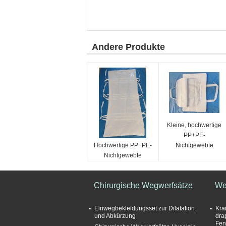
Andere Produkte
Kleine, hochwertige
PP+PE-
Hochwertige PP+PE-
Nichtgewebte
Nichtgewebte
Leichen
Leichen,
Leichenbeutel für
Chirurgische Wegwerfsätze
We
Leichen
Einwegbekleidungsset zur Dilatation
Kra
und Abkürzung
dra
Fen