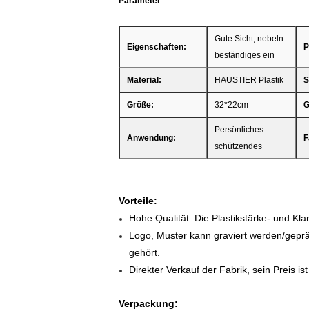
Parameter
Gute Sicht, nebeln
Eigenschaften:
P
beständiges ein
Material:
HAUSTIER Plastik
S
Größe:
32*22cm
G
Persönliches
Anwendung:
F
schützendes
Vorteile:
Hohe Qualität: Die Plastikstärke- und Klar
Logo, Muster kann graviert werden/gepräg
gehört.
Direkter Verkauf der Fabrik, sein Preis is
Verpackung: