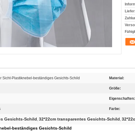
Infor
Liefer
Zahlu
Verso
Fähigk
r Sicht-Plastiknebel-beständiges Gesichts-Schild
Material:
Größe:
Eigenschaften:
s
Farbe:
s Gesichts-Schild
32*22cm transparentes Gesichts-Schild
32*22c
,
,
knebel-beständiges Gesichts-Schild