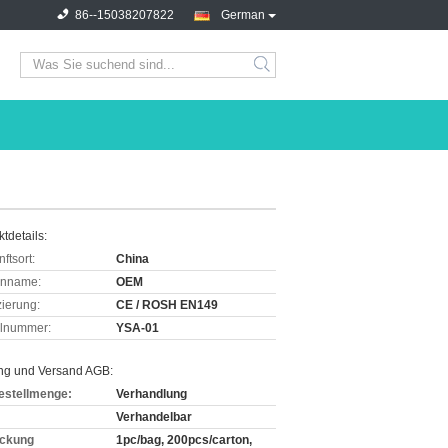
86--15038207822
German
tdetails:
ftsort:
China
enname:
OEM
izierung:
CE / ROSH EN149
lnummer:
YSA-01
ng und Versand AGB:
estellmenge:
Verhandlung
Verhandelbar
ckung
1pc/bag, 200pcs/carton,