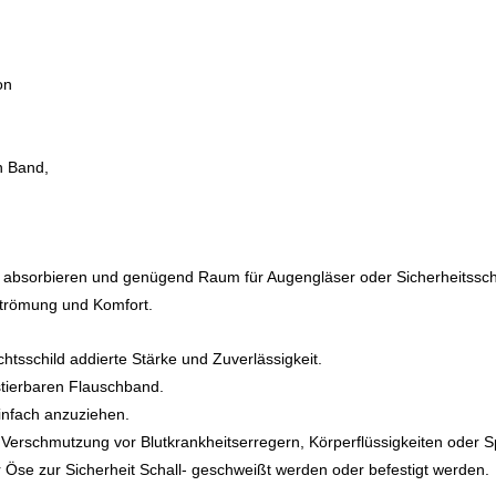
on
n Band,
bsorbieren und genügend Raum für Augengläser oder Sicherheitsschutz
strömung und Komfort.
htsschild addierte Stärke und Zuverlässigkeit.
stierbaren Flauschband.
infach anzuziehen.
erschmutzung vor Blutkrankheitserregern, Körperflüssigkeiten oder Sp
r Öse zur Sicherheit Schall- geschweißt werden oder befestigt werden.