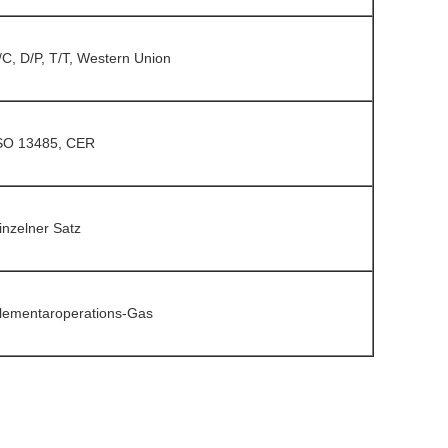
/C, D/P, T/T, Western Union
SO 13485, CER
inzelner Satz
lementaroperations-Gas