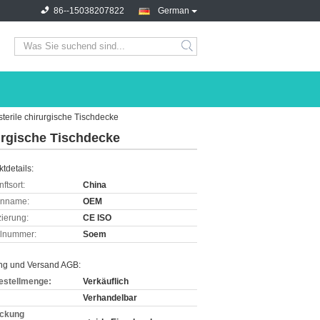
86--15038207822
German
terile chirurgische Tischdecke
urgische Tischdecke
tdetails:
ftsort:
China
enname:
OEM
izierung:
CE ISO
lnummer:
Soem
ng und Versand AGB:
estellmenge:
Verkäuflich
Verhandelbar
ckung