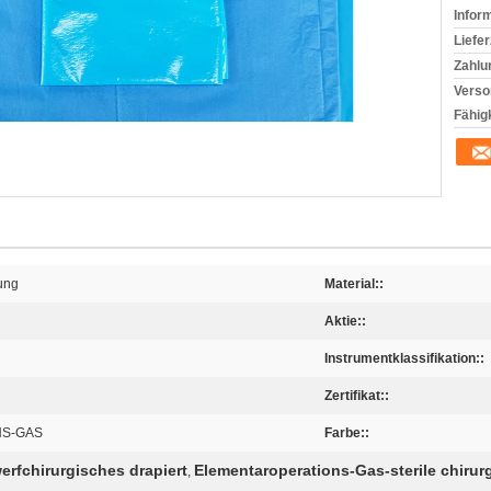
Infor
Liefer
Zahlu
Verso
Fähigk
ung
Material::
Aktie::
Instrumentklassifikation::
Zertifikat::
NS-GAS
Farbe::
erfchirurgisches drapiert
Elementaroperations-Gas-sterile chiru
,