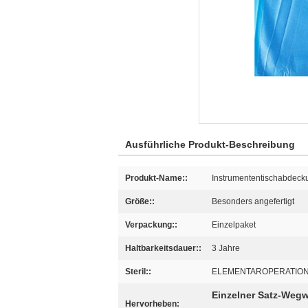
Ausführliche Produkt-Beschreibung
Produkt-Name::
Instrumententischabdeck
Größe::
Besonders angefertigt
Verpackung::
Einzelpaket
Haltbarkeitsdauer::
3 Jahre
Steril::
ELEMENTAROPERATIO
Einzelner Satz-Wegw
Hervorheben: