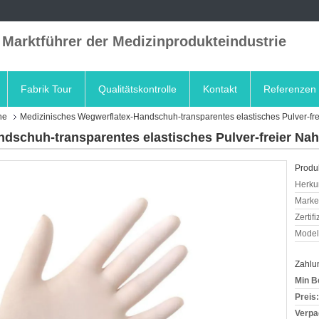
 Marktführer der Medizinprodukteindustrie
Fabrik Tour
Qualitätskontrolle
Kontakt
Referenzen
he
Medizinisches Wegwerflatex-Handschuh-transparentes elastisches Pulver-fr
dschuh-transparentes elastisches Pulver-freier Na
Produk
Herkun
Mark
Zertif
Model
Zahlu
Min B
Preis:
Verpa