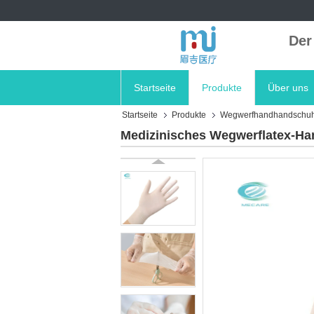
Der
Startseite
Produkte
Über uns
Startseite
Produkte
Wegwerfhandhandschu
Medizinisches Wegwerflatex-Han