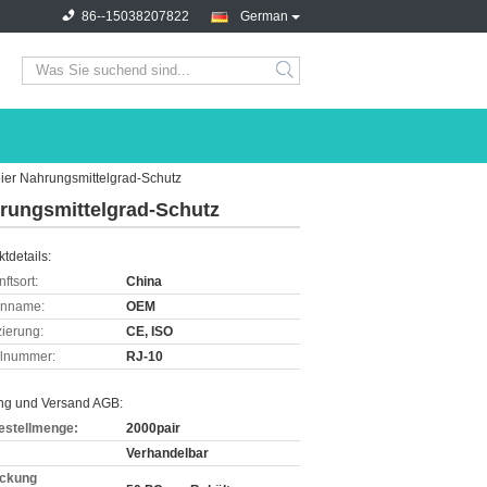
86--15038207822
German
eier Nahrungsmittelgrad-Schutz
hrungsmittelgrad-Schutz
tdetails:
ftsort:
China
enname:
OEM
izierung:
CE, ISO
lnummer:
RJ-10
ng und Versand AGB:
estellmenge:
2000pair
Verhandelbar
ckung