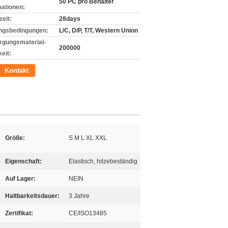
50 PC pro Behälter
mationen:
zeit:
28days
ngsbedingungen:
L/C, D/P, T/T, Western Union
rgungsmaterial-
200000
eit:
Kontakt
Größe:
S M L XL XXL
Eigenschaft:
Elastisch, hitzebeständig
Auf Lager:
NEIN
Haltbarkeitsdauer:
3 Jahre
Zertifikat:
CE/ISO13485