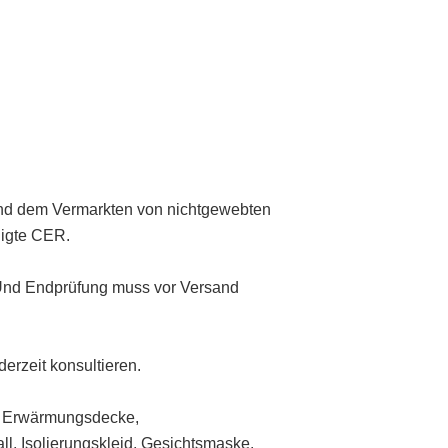
und dem Vermarkten von nichtgewebten
nigte CER.
. Und Endprüfung muss vor Versand
erzeit konsultieren.
n, Erwärmungsdecke,
l, Isolierungskleid, Gesichtsmaske.