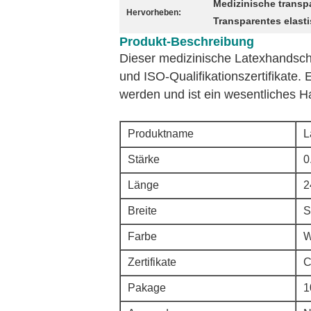
Medizinische trans
Hervorheben:
Transparentes elast
Produkt-Beschreibung
Dieser medizinische Latexhandschu
und ISO-Qualifikationszertifikate.
werden und ist ein wesentliches 
Produktname
L
Stärke
0
Länge
2
Breite
S
Farbe
W
Zertifikate
C
Pakage
1