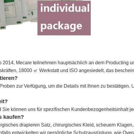
b 2014, Mecare teilnehmen hauptsächlich an dem Producting 
tskräften, 18000 ㎡ Werkstatt und ISO angesiedelt, das beschei
tieren?
e Proben zur Verfügung, um die Details mit Ihnen zu bestätigen
it?
 Sie können uns für spezifischen Kundenbezogenheitsinhalt jed
s kaufen?
rgisches drapieren Satz, chirurgisches Kleid, scheuern Klage
alls entwickelten wir persönliche Schutzausrüstung, wie Overal