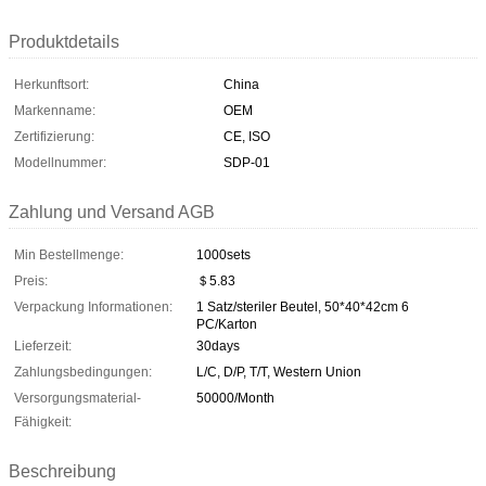
Produktdetails
Herkunftsort:
China
Markenname:
OEM
Zertifizierung:
CE, ISO
Modellnummer:
SDP-01
Zahlung und Versand AGB
Min Bestellmenge:
1000sets
Preis:
＄5.83
Verpackung Informationen:
1 Satz/steriler Beutel, 50*40*42cm 6
PC/Karton
Lieferzeit:
30days
Zahlungsbedingungen:
L/C, D/P, T/T, Western Union
Versorgungsmaterial-
50000/Month
Fähigkeit:
Beschreibung