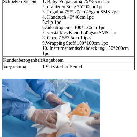
Schließen Sie ein
1. Baby-Verpackung 75*90cm 1pc
2. drapieren Seite 75*90cm 1pc
3. Legging 75*120cm 45gsm SMS 2pc
4. Handtuch 40*40cm 1pc
5.clip 1pc
6.side drapieren 100*130cm 1pc
7. verstärktes Kleid L 45gsm SMS 1pc
8. Gaze 7.5*7.5cm 10pcs
9.Wrapping Stoff 100*100cm 1pc
10. Instrumententischabdeckung 150*200cm
1pc
Kundenbezogenheit
Angeboten
Verpackung
1 Satz/steriler Beutel