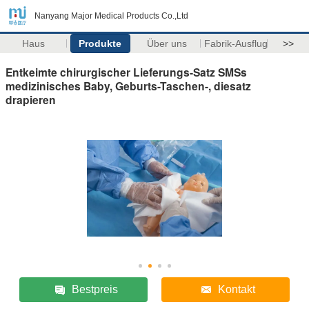
Nanyang Major Medical Products Co.,Ltd
Haus
Produkte
Über uns
Fabrik-Ausflug
>>
Entkeimte chirurgischer Lieferungs-Satz SMSs
medizinisches Baby, Geburts-Taschen-, diesatz
drapieren
Bestpreis
Kontakt