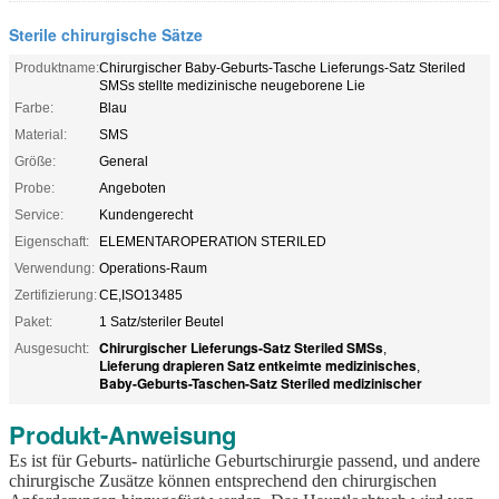
Sterile chirurgische Sätze
Produktname:
Chirurgischer Baby-Geburts-Tasche Lieferungs-Satz Steriled
SMSs stellte medizinische neugeborene Lie
Farbe:
Blau
Material:
SMS
Größe:
General
Probe:
Angeboten
Service:
Kundengerecht
Eigenschaft:
ELEMENTAROPERATION STERILED
Verwendung:
Operations-Raum
Zertifizierung:
CE,ISO13485
Paket:
1 Satz/steriler Beutel
Chirurgischer Lieferungs-Satz Steriled SMSs
Ausgesucht:
,
Lieferung drapieren Satz entkeimte medizinisches
,
Baby-Geburts-Taschen-Satz Steriled medizinischer
Produkt-Anweisung
Es ist für Geburts- natürliche Geburtschirurgie passend, und andere
chirurgische Zusätze können entsprechend den chirurgischen