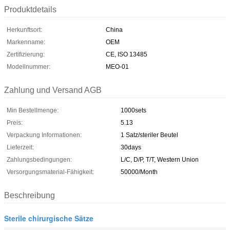
Produktdetails
Herkunftsort:
China
Markenname:
OEM
Zertifizierung:
CE, ISO 13485
Modellnummer:
MEO-01
Zahlung und Versand AGB
Min Bestellmenge:
1000sets
Preis:
5.13
Verpackung Informationen:
1 Satz/steriler Beutel
Lieferzeit:
30days
Zahlungsbedingungen:
L/C, D/P, T/T, Western Union
Versorgungsmaterial-Fähigkeit:
50000/Month
Beschreibung
Sterile chirurgische Sätze