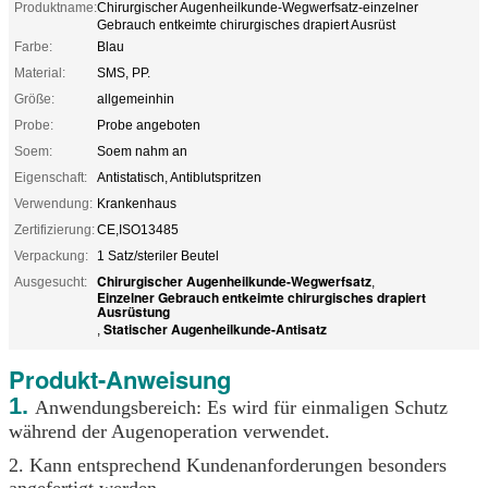
Produktname:
Chirurgischer Augenheilkunde-Wegwerfsatz-einzelner
Gebrauch entkeimte chirurgisches drapiert Ausrüst
Farbe:
Blau
Material:
SMS, PP.
Größe:
allgemeinhin
Probe:
Probe angeboten
Soem:
Soem nahm an
Eigenschaft:
Antistatisch, Antiblutspritzen
Verwendung:
Krankenhaus
Zertifizierung:
CE,ISO13485
Verpackung:
1 Satz/steriler Beutel
Chirurgischer Augenheilkunde-Wegwerfsatz
Ausgesucht:
,
Einzelner Gebrauch entkeimte chirurgisches drapiert
Ausrüstung
Statischer Augenheilkunde-Antisatz
,
Produkt-Anweisung
1.
Anwendungsbereich: Es wird für einmaligen Schutz
während der Augenoperation verwendet.
2. Kann entsprechend Kundenanforderungen besonders
angefertigt werden.